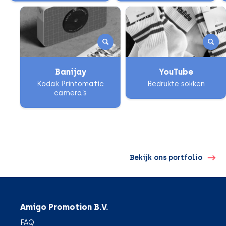
Banijay
YouTube
Kodak Printomatic
Bedrukte sokken
camera’s
Bekijk ons portfolio
Amigo Promotion B.V.
FAQ