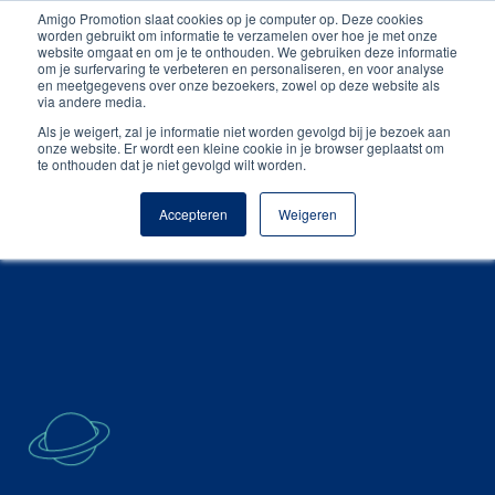
Amigo Promotion slaat cookies op je computer op. Deze cookies
Gratis digitale drukproef
worden gebruikt om informatie te verzamelen over hoe je met onze
website omgaat en om je te onthouden. We gebruiken deze informatie
om je surfervaring te verbeteren en personaliseren, en voor analyse
en meetgegevens over onze bezoekers, zowel op deze website als
via andere media.
Als je weigert, zal je informatie niet worden gevolgd bij je bezoek aan
onze website. Er wordt een kleine cookie in je browser geplaatst om
te onthouden dat je niet gevolgd wilt worden.
Accepteren
Weigeren