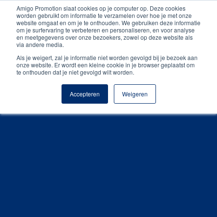
Amigo Promotion slaat cookies op je computer op. Deze cookies
Persoonlijk contact
worden gebruikt om informatie te verzamelen over hoe je met onze
website omgaat en om je te onthouden. We gebruiken deze informatie
om je surfervaring te verbeteren en personaliseren, en voor analyse
Unieke producten
en meetgegevens over onze bezoekers, zowel op deze website als
via andere media.
Gratis digitale drukproef
Als je weigert, zal je informatie niet worden gevolgd bij je bezoek aan
onze website. Er wordt een kleine cookie in je browser geplaatst om
te onthouden dat je niet gevolgd wilt worden.
Accepteren
Weigeren