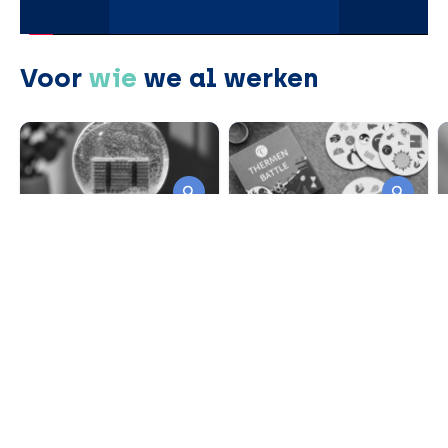
Voor
wie
we al werken
Baker McKenzie
Thermen Resorts
Kantoorpand
Alike! kaartspelletjes
vereeuwigd in een
snowglobe
Stanno