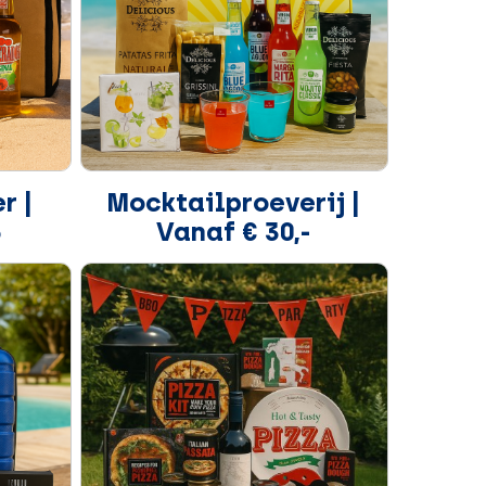
r |
Mocktailproeverij |
5
Vanaf € 30,-