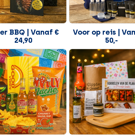
er BBQ | Vanaf €
Voor op reis | Va
24,90
50,-