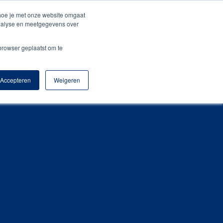
+31 (0) 522 – 21 55 00
sales@amigopromotion.nl
 hoe je met onze website omgaat
analyse en meetgegevens over
o
Blog
Contact
Webshop
 browser geplaatst om te
Accepteren
Weigeren