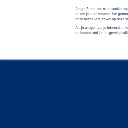
Persoonlijk contact
Unieke producten
Grat
Amigo Promotion slaat cookies op
en om je te onthouden. We gebrui
onze bezoekers, zowel op deze we
Webshop
Producte
Als je weigert, zal je informatie 
onthouden dat je niet gevolgd wil