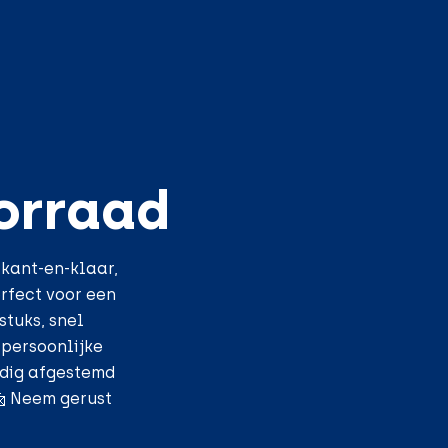
orraad
 kant-en-klaar,
rfect voor een
stuks, snel
 persoonlijke
edig afgestemd
📩 Neem gerust