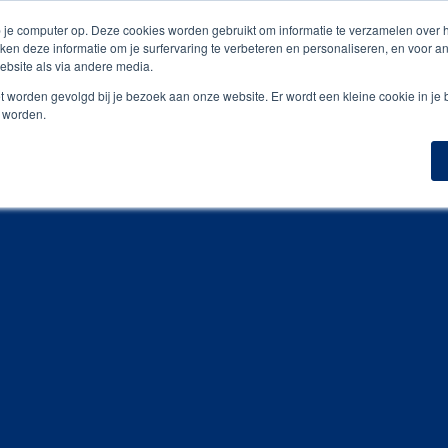
is digitale drukproef
 je computer op. Deze cookies worden gebruikt om informatie te verzamelen over
ken deze informatie om je surfervaring te verbeteren en personaliseren, en voor 
bsite als via andere media.
n
Geefmomenten
Inspiratiegidsen
Portfoli
niet worden gevolgd bij je bezoek aan onze website. Er wordt een kleine cookie in je
t worden.