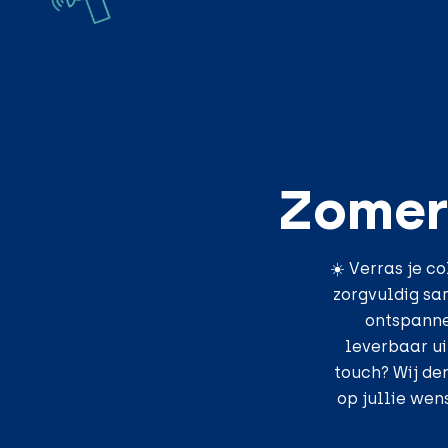
Zomer
☀️ Verras je c
zorgvuldig sa
ontspannen
leverbaar ui
touch? Wij de
op jullie wen