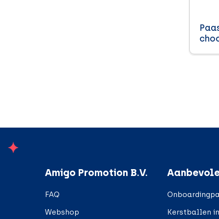
Paa
cho
;
Amigo Promotion B.V.
Aanbevole
FAQ
Onboardingpa
Webshop
Kerstballen i