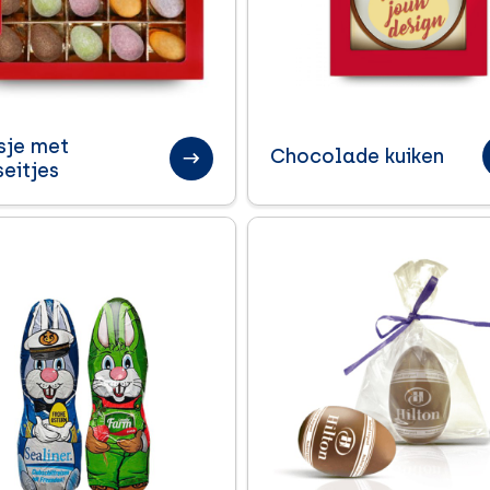
sje met
Chocolade kuiken
eitjes