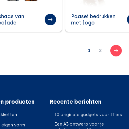
shaas van
Paasei bedrukken
colade
met logo
1
2
n producten
Recente berichten
kketten
10 originele gadgets voor IT'ers
Een AI-ontwerp voor je
n eigen vorm