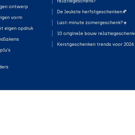
relatiegeschenk?
igen ontwerp
De leukste herfstgeschenken🍂
eigen vorm
Last-minute zomergeschenk?☀️
t eigen opdruk
10 originele bouw relatiegeschen
ndlakens
Kerstgeschenken trends voor 2026
plu's
ders