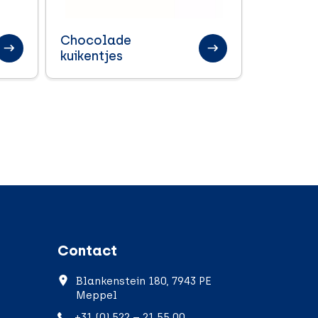
Chocolade
kuikentjes
Contact
Blankenstein 180, 7943 PE
Meppel
+31 (0) 522 – 21 55 00