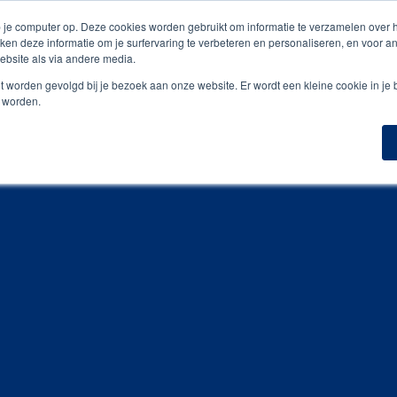
is digitale drukproef
 je computer op. Deze cookies worden gebruikt om informatie te verzamelen over
ken deze informatie om je surfervaring te verbeteren en personaliseren, en voor 
bsite als via andere media.
n
Geefmomenten
Inspiratiegidsen
Portfoli
niet worden gevolgd bij je bezoek aan onze website. Er wordt een kleine cookie in je
t worden.