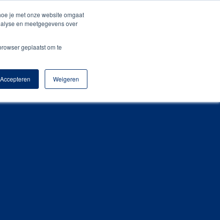
+31 (0) 522 – 21 55 00
sales@amigopromotion.nl
 hoe je met onze website omgaat
analyse en meetgegevens over
o
Blog
Contact
Webshop
 browser geplaatst om te
Accepteren
Weigeren