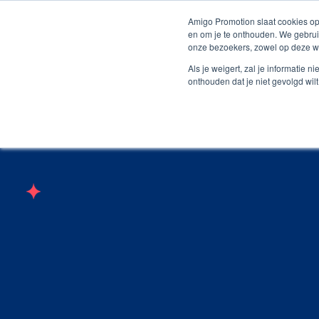
Persoonlijk contact
Unieke producten
Grat
Amigo Promotion slaat cookies op
en om je te onthouden. We gebrui
onze bezoekers, zowel op deze we
Webshop
Producte
Als je weigert, zal je informatie 
onthouden dat je niet gevolgd wil