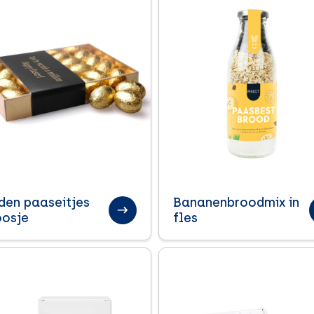
en paaseitjes
Bananenbroodmix in
oosje
fles