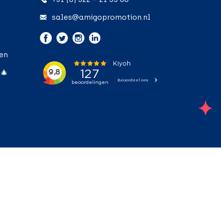
sales@amigopromotion.nl
ken
 🎄
;