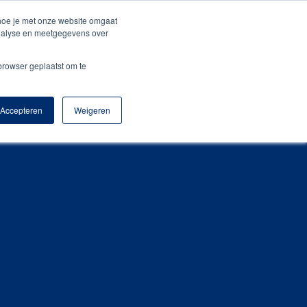
+31 (0) 522 – 21 55 00
sales@amigopromotion.nl
 hoe je met onze website omgaat
analyse en meetgegevens over
o
Blog
Contact
Webshop
 browser geplaatst om te
Accepteren
Weigeren