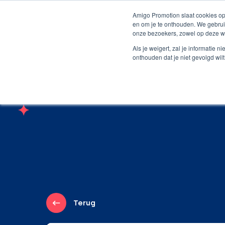
Persoonlijk contact
Unieke producten
Grat
Amigo Promotion slaat cookies op
en om je te onthouden. We gebrui
onze bezoekers, zowel op deze we
Webshop
Producte
Als je weigert, zal je informatie 
onthouden dat je niet gevolgd wil
Terug