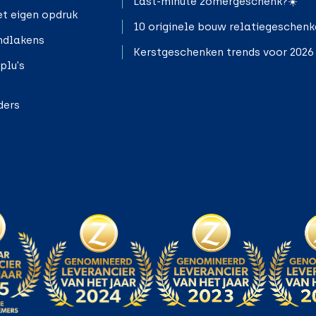
Last-minute zomergeschenk?☀️
t eigen opdruk
10 originele bouw relatiegeschen
ndlakens
Kerstgeschenken trends voor 2026
plu's
ders