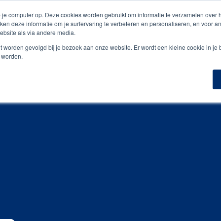
is digitale drukproef
 je computer op. Deze cookies worden gebruikt om informatie te verzamelen over
ken deze informatie om je surfervaring te verbeteren en personaliseren, en voor 
bsite als via andere media.
n
Geefmomenten
Inspiratiegidsen
Portfoli
niet worden gevolgd bij je bezoek aan onze website. Er wordt een kleine cookie in je
t worden.