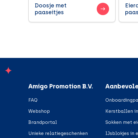
Doosje met
Eier
paaseitjes
paas
;
Amigo Promotion B.V.
Aanbevole
FAQ
Onboardingpa
Webshop
Kerstballen i
Brandportal
Sokken met e
Unieke relatiegeschenken
IJsblokjes in 