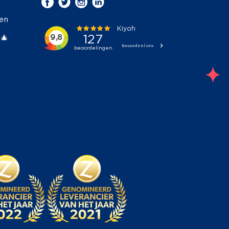
ken
 🎄
;