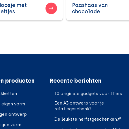
doosje met
Paashaas van
eitjes
chocolade
n producten
Recente berichten
kketten
10 originele gadgets voor IT'ers
Een AI-ontwerp voor je
n eigen vorm
relatiegeschenk?
igen ontwerp
De leukste herfstgeschenken🍂
eigen vorm