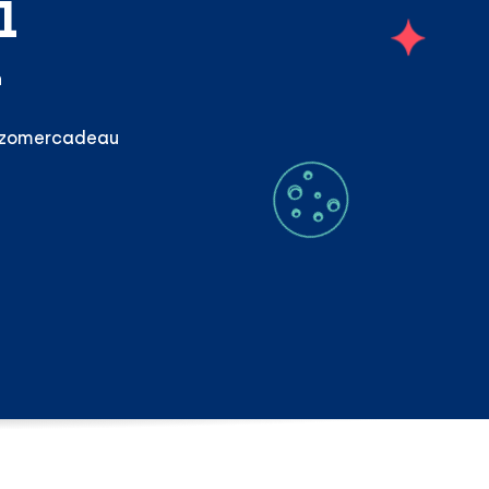
l
n
s zomercadeau