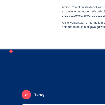
Persoonlijk contact
Unieke producten
Grat
Amigo Promotion slaat cookies op
en om je te onthouden. We gebrui
onze bezoekers, zowel op deze we
Webshop
Producte
Als je weigert, zal je informatie 
onthouden dat je niet gevolgd wil
Terug