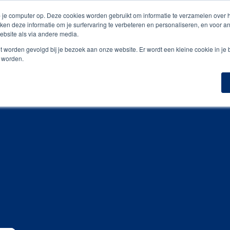
is digitale drukproef
 je computer op. Deze cookies worden gebruikt om informatie te verzamelen over
ken deze informatie om je surfervaring te verbeteren en personaliseren, en voor 
bsite als via andere media.
n
Geefmomenten
Inspiratiegidsen
Portfoli
niet worden gevolgd bij je bezoek aan onze website. Er wordt een kleine cookie in je
t worden.