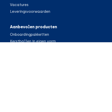
Vacatures
Leveringsvoorwaarden
Aanbevolen producten
Onboardingpakketten
Kerstballen in eigen vorm
Sokken met eigen ontwerp
IJsblokjes in eigen vorm
Legpuzzels met eigen opdruk
Bedrukte strandlakens
Bedrukte paraplu's
Custom made adventskalenders
Recente berichten
10 originele gadgets voor IT'ers
Een AI-ontwerp voor je relatiegeschenk?