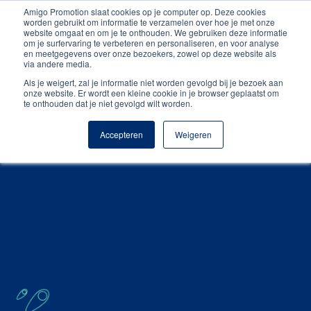
Amigo Promotion slaat cookies op je computer op. Deze cookies
Gratis digitale drukproef
worden gebruikt om informatie te verzamelen over hoe je met onze
website omgaat en om je te onthouden. We gebruiken deze informatie
om je surfervaring te verbeteren en personaliseren, en voor analyse
en meetgegevens over onze bezoekers, zowel op deze website als
via andere media.
Als je weigert, zal je informatie niet worden gevolgd bij je bezoek aan
onze website. Er wordt een kleine cookie in je browser geplaatst om
te onthouden dat je niet gevolgd wilt worden.
Accepteren
Weigeren