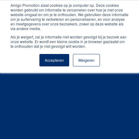
Amigo Promotion slaat cookies op je computer op. Deze cookies
Gratis digitale drukproef
worden gebruikt om informatie te verzamelen over hoe je met onze
website omgaat en om je te onthouden. We gebruiken deze informatie
om je surfervaring te verbeteren en personaliseren, en voor analyse
en meetgegevens over onze bezoekers, zowel op deze website als
via andere media.
Als je weigert, zal je informatie niet worden gevolgd bij je bezoek aan
onze website. Er wordt een kleine cookie in je browser geplaatst om
te onthouden dat je niet gevolgd wilt worden.
Accepteren
Weigeren