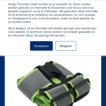
Amigo Promotion slaat cookies op je computer op. Deze cookies
Unieke producten
worden gebruikt om informatie te verzamelen over hoe je met onze
website omgaat en om je te onthouden. We gebruiken deze informatie
om je surfervaring te verbeteren en personaliseren, en voor analyse
Gratis digitale drukproef
en meetgegevens over onze bezoekers, zowel op deze website als
via andere media.
Als je weigert, zal je informatie niet worden gevolgd bij je bezoek aan
onze website. Er wordt een kleine cookie in je browser geplaatst om
Terug
te onthouden dat je niet gevolgd wilt worden.
Accepteren
Weigeren