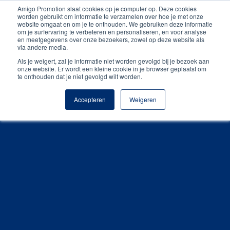
Amigo Promotion slaat cookies op je computer op. Deze cookies
Unieke producten
worden gebruikt om informatie te verzamelen over hoe je met onze
website omgaat en om je te onthouden. We gebruiken deze informatie
om je surfervaring te verbeteren en personaliseren, en voor analyse
Gratis digitale drukproef
en meetgegevens over onze bezoekers, zowel op deze website als
via andere media.
Als je weigert, zal je informatie niet worden gevolgd bij je bezoek aan
onze website. Er wordt een kleine cookie in je browser geplaatst om
te onthouden dat je niet gevolgd wilt worden.
Accepteren
Weigeren