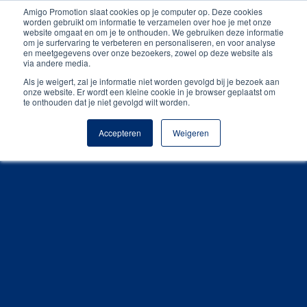
Amigo Promotion slaat cookies op je computer op. Deze cookies
Unieke producten
worden gebruikt om informatie te verzamelen over hoe je met onze
website omgaat en om je te onthouden. We gebruiken deze informatie
om je surfervaring te verbeteren en personaliseren, en voor analyse
Gratis digitale drukproef
en meetgegevens over onze bezoekers, zowel op deze website als
via andere media.
Als je weigert, zal je informatie niet worden gevolgd bij je bezoek aan
onze website. Er wordt een kleine cookie in je browser geplaatst om
te onthouden dat je niet gevolgd wilt worden.
Accepteren
Weigeren