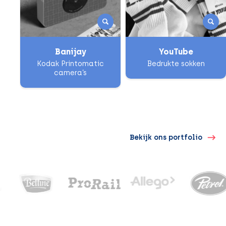
Banijay
YouTube
Kodak Printomatic
Bedrukte sokken
camera’s
Bekijk ons portfolio