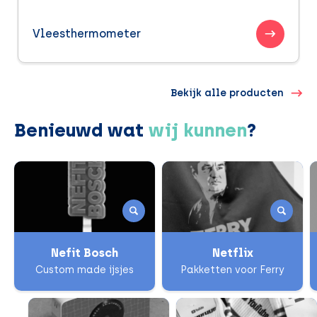
Vleesthermometer
Bekijk alle producten
Benieuwd wat
wij kunnen
?
Nefit Bosch
Netflix
Custom made ijsjes
Pakketten voor Ferry