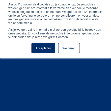
Amigo Promotion slaat cookies op je computer op. Deze cookies
Gratis digitale drukproef
worden gebruikt om informatie te verzamelen over hoe je met onze
website omgaat en om je te onthouden. We gebruiken deze informatie
om je surfervaring te verbeteren en personaliseren, en voor analyse
en meetgegevens over onze bezoekers, zowel op deze website als
via andere media.
Als je weigert, zal je informatie niet worden gevolgd bij je bezoek aan
onze website. Er wordt een kleine cookie in je browser geplaatst om
te onthouden dat je niet gevolgd wilt worden.
Accepteren
Weigeren