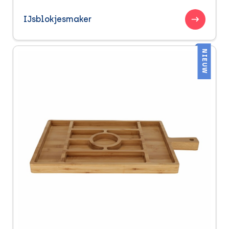
IJsblokjesmaker
NIEUW