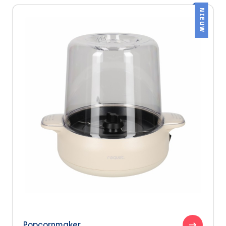
NIEUW
Popcornmaker