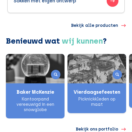
Sokken met eigen ontwerp
Bekijk alle producten
Benieuwd wat
wij kunnen
?
Baker McKenzie
Vierdaagsefeesten
Kantoorpand
Picknickkleden op
vereeuwigd in een
maat
snowglobe
Bekijk ons portfolio