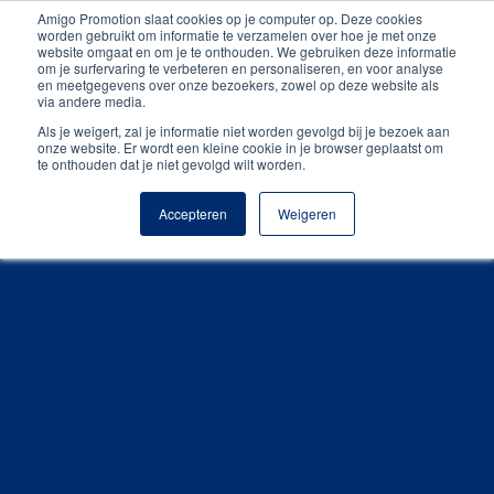
Amigo Promotion slaat cookies op je computer op. Deze cookies
Persoonlijk contact
worden gebruikt om informatie te verzamelen over hoe je met onze
website omgaat en om je te onthouden. We gebruiken deze informatie
om je surfervaring te verbeteren en personaliseren, en voor analyse
Unieke producten
en meetgegevens over onze bezoekers, zowel op deze website als
via andere media.
Gratis digitale drukproef
Als je weigert, zal je informatie niet worden gevolgd bij je bezoek aan
onze website. Er wordt een kleine cookie in je browser geplaatst om
te onthouden dat je niet gevolgd wilt worden.
Accepteren
Weigeren