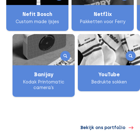
Nefit Bosch
Netflix
Custom made ijsjes
Pakketten voor Ferry
Banijay
YouTube
Kodak Printomatic
Bedrukte sokken
camera’s
Bekijk ons portfolio