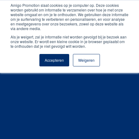
Amigo Promotion slaat cookies op je computer op. Deze cookies
Persoonlijk contact
worden gebruikt om informatie te verzamelen over hoe je met onze
website omgaat en om je te onthouden. We gebruiken deze informatie
om je surfervaring te verbeteren en personaliseren, en voor analyse
Unieke producten
en meetgegevens over onze bezoekers, zowel op deze website als
via andere media.
Gratis digitale drukproef
Als je weigert, zal je informatie niet worden gevolgd bij je bezoek aan
onze website. Er wordt een kleine cookie in je browser geplaatst om
te onthouden dat je niet gevolgd wilt worden.
Accepteren
Weigeren