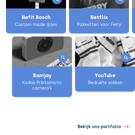
Nefit Bosch
Netflix
Custom made ijsjes
Pakketten voor Ferry
Banijay
YouTube
Kodak Printomatic
Bedrukte sokken
camera’s
Bekijk ons portfolio