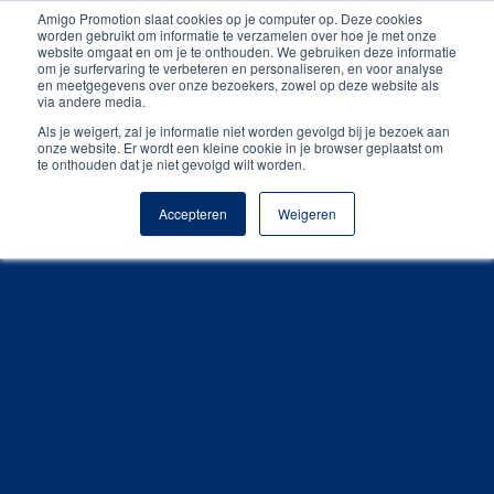
Amigo Promotion slaat cookies op je computer op. Deze cookies
Unieke producten
worden gebruikt om informatie te verzamelen over hoe je met onze
website omgaat en om je te onthouden. We gebruiken deze informatie
om je surfervaring te verbeteren en personaliseren, en voor analyse
Gratis digitale drukproef
en meetgegevens over onze bezoekers, zowel op deze website als
via andere media.
Als je weigert, zal je informatie niet worden gevolgd bij je bezoek aan
onze website. Er wordt een kleine cookie in je browser geplaatst om
te onthouden dat je niet gevolgd wilt worden.
Accepteren
Weigeren