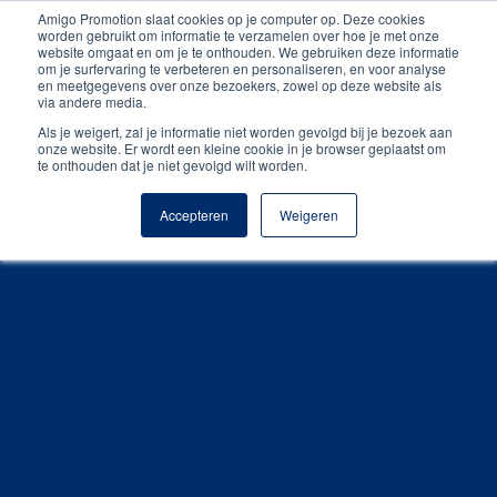
Amigo Promotion slaat cookies op je computer op. Deze cookies
Persoonlijk contact
worden gebruikt om informatie te verzamelen over hoe je met onze
website omgaat en om je te onthouden. We gebruiken deze informatie
om je surfervaring te verbeteren en personaliseren, en voor analyse
Unieke producten
en meetgegevens over onze bezoekers, zowel op deze website als
via andere media.
Gratis digitale drukproef
Als je weigert, zal je informatie niet worden gevolgd bij je bezoek aan
onze website. Er wordt een kleine cookie in je browser geplaatst om
te onthouden dat je niet gevolgd wilt worden.
Accepteren
Weigeren