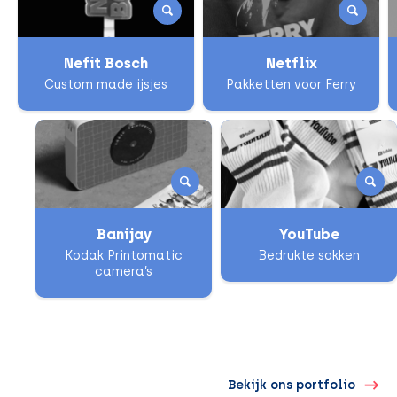
Nefit Bosch
Netflix
Custom made ijsjes
Pakketten voor Ferry
Banijay
YouTube
Kodak Printomatic
Bedrukte sokken
camera’s
Bekijk ons portfolio