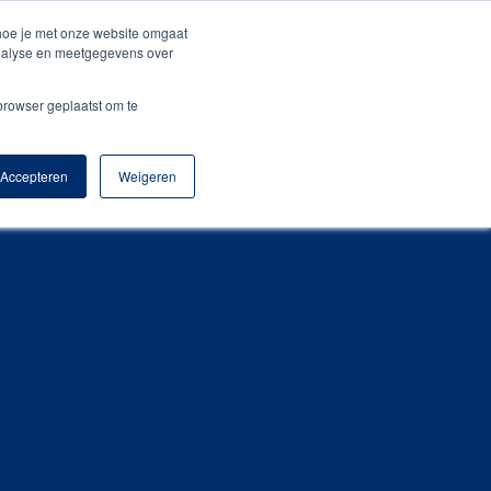
+31 (0) 522 – 21 55 00
sales@amigopromotion.nl
 hoe je met onze website omgaat
analyse en meetgegevens over
o
Blog
Contact
Webshop
 browser geplaatst om te
Accepteren
Weigeren