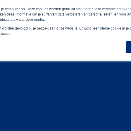
is digitale drukproef
 je computer op. Deze cookies worden gebruikt om informatie te verzamelen over
ken deze informatie om je surfervaring te verbeteren en personaliseren, en voor 
bsite als via andere media.
n
Geefmomenten
Inspiratiegidsen
Portfoli
niet worden gevolgd bij je bezoek aan onze website. Er wordt een kleine cookie in je
t worden.