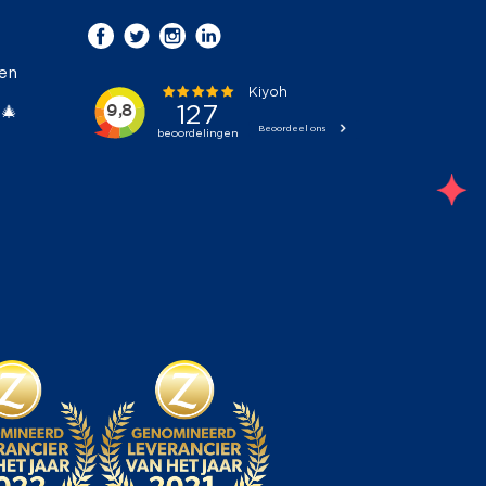
ken
 🎄
;