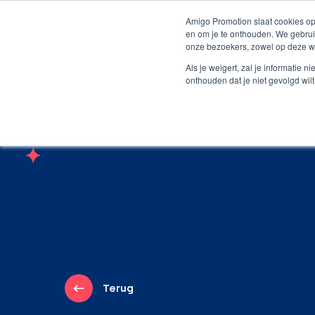
Persoonlijk contact
Unieke producten
Grat
Amigo Promotion slaat cookies op
en om je te onthouden. We gebrui
onze bezoekers, zowel op deze we
Webshop
Producte
Als je weigert, zal je informatie 
onthouden dat je niet gevolgd wil
Terug