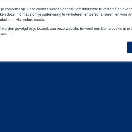
is digitale drukproef
 je computer op. Deze cookies worden gebruikt om informatie te verzamelen over
ken deze informatie om je surfervaring te verbeteren en personaliseren, en voor 
bsite als via andere media.
n
Geefmomenten
Inspiratiegidsen
Portfoli
niet worden gevolgd bij je bezoek aan onze website. Er wordt een kleine cookie in je
t worden.