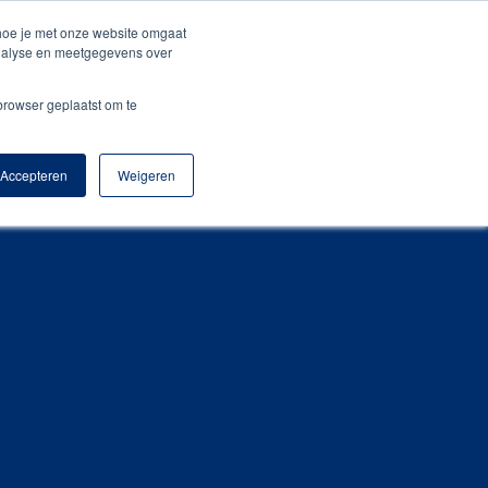
+31 (0) 522 – 21 55 00
sales@amigopromotion.nl
 hoe je met onze website omgaat
analyse en meetgegevens over
o
Blog
Contact
Webshop
 browser geplaatst om te
Accepteren
Weigeren