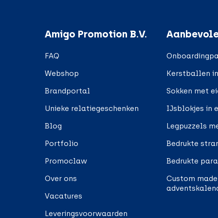
;
Amigo Promotion B.V.
Aanbevole
FAQ
Onboardingpa
Webshop
Kerstballen i
Brandportal
Sokken met e
Unieke relatiegeschenken
IJsblokjes in 
Blog
Legpuzzels me
Portfolio
Bedrukte stra
Promoclaw
Bedrukte para
Over ons
Custom made
adventskalen
Vacatures
Leveringsvoorwaarden