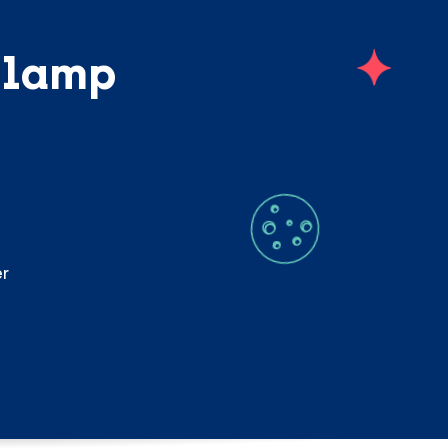
llamp
er