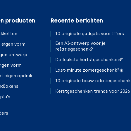
n producten
Recente berichten
kketten
10 originele gadgets voor IT'ers
Een AI-ontwerp voor je
n eigen vorm
relatiegeschenk?
igen ontwerp
De leukste herfstgeschenken🍂
eigen vorm
Last-minute zomergeschenk?☀️
t eigen opdruk
10 originele bouw relatiegeschen
ndlakens
Kerstgeschenken trends voor 2026
plu's
ders