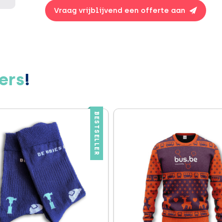
Vraag vrijblijvend een offerte aan
ers
!
BESTSELLER