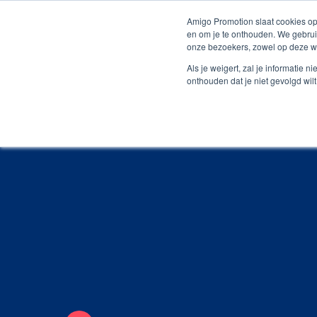
Persoonlijk contact
Unieke producten
Grat
Amigo Promotion slaat cookies op
en om je te onthouden. We gebrui
onze bezoekers, zowel op deze we
Webshop
Producte
Als je weigert, zal je informatie 
onthouden dat je niet gevolgd wil