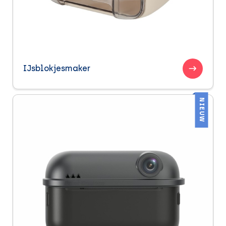
IJsblokjesmaker
NIEUW