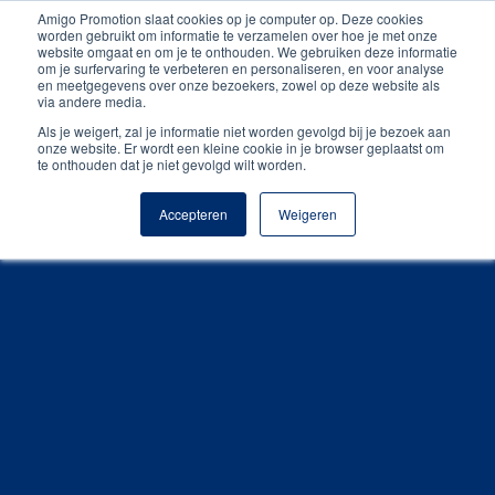
Amigo Promotion slaat cookies op je computer op. Deze cookies
Unieke producten
worden gebruikt om informatie te verzamelen over hoe je met onze
website omgaat en om je te onthouden. We gebruiken deze informatie
om je surfervaring te verbeteren en personaliseren, en voor analyse
Gratis digitale drukproef
en meetgegevens over onze bezoekers, zowel op deze website als
via andere media.
Als je weigert, zal je informatie niet worden gevolgd bij je bezoek aan
onze website. Er wordt een kleine cookie in je browser geplaatst om
te onthouden dat je niet gevolgd wilt worden.
Accepteren
Weigeren