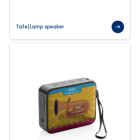
Pasen
Paraplu's
Tafellamp speaker
Sinterklaas relatiegeschenken
Sport en health
Textiel
Handdoeken
Kleding
Tassen
Trends
Veiligheid
Winter