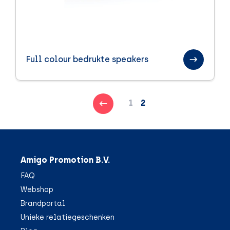
Zomer
Zomerpakketten
Full colour bedrukte speakers
1
2
Amigo Promotion B.V.
FAQ
Webshop
Brandportal
Unieke relatiegeschenken