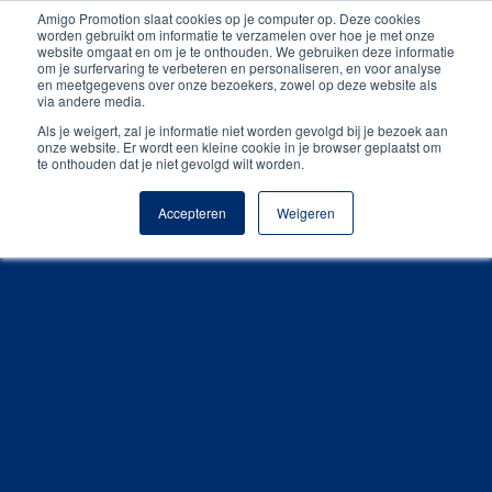
Amigo Promotion slaat cookies op je computer op. Deze cookies
Gratis digitale drukproef
worden gebruikt om informatie te verzamelen over hoe je met onze
website omgaat en om je te onthouden. We gebruiken deze informatie
om je surfervaring te verbeteren en personaliseren, en voor analyse
en meetgegevens over onze bezoekers, zowel op deze website als
via andere media.
Als je weigert, zal je informatie niet worden gevolgd bij je bezoek aan
onze website. Er wordt een kleine cookie in je browser geplaatst om
te onthouden dat je niet gevolgd wilt worden.
Accepteren
Weigeren