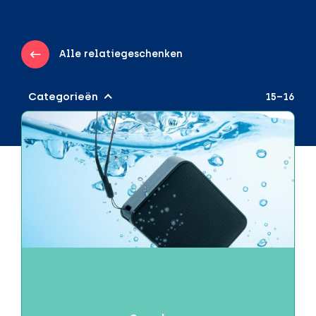
Alle relatiegeschenken
Categorieën
15–16
Audio & Gadgets
Draadloos opladen
Powerbanks
Speakers
Beurzen of evenementen
Brievenbuspakketjes
Brievenbusproof