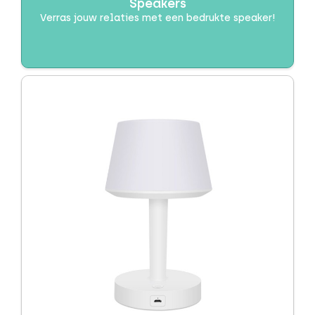
Dag van de Zorg
Speakers
Verras jouw relaties met een bedrukte speaker!
Drinkwaren
Duurzaam / Eco
EK/WK
Giveaways
Huis, tuin en keuken
Kantoor
Kerst
Kerstpakketten
Kinderen
Koningsdag
Light up logo