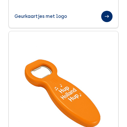
Paraplu's
Geurkaartjes met logo
Sinterklaas relatiegeschenken
Sport en health
Textiel
Handdoeken
Kleding
Tassen
Trends
Veiligheid
Winter
Zomer