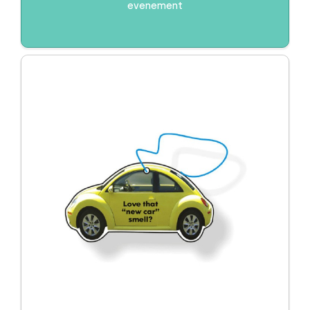
evenement
Drinkwaren
Duurzaam / Eco
EK/WK
Giveaways
Huis, tuin en keuken
Kantoor
Kerst
Kerstpakketten
Kinderen
Koningsdag
Light up logo
Pasen