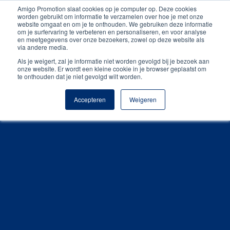
Amigo Promotion slaat cookies op je computer op. Deze cookies
Unieke producten
worden gebruikt om informatie te verzamelen over hoe je met onze
website omgaat en om je te onthouden. We gebruiken deze informatie
om je surfervaring te verbeteren en personaliseren, en voor analyse
Gratis digitale drukproef
en meetgegevens over onze bezoekers, zowel op deze website als
via andere media.
Als je weigert, zal je informatie niet worden gevolgd bij je bezoek aan
onze website. Er wordt een kleine cookie in je browser geplaatst om
te onthouden dat je niet gevolgd wilt worden.
Accepteren
Weigeren