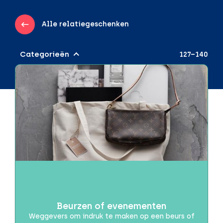
Alle relatiegeschenken
Categorieën
127–140
Audio & Gadgets
Draadloos opladen
Powerbanks
Speakers
Beurzen of evenementen
Brievenbuspakketjes
Brievenbusproof
Beurzen of evenementen
Dag van de Zorg
Weggevers om indruk te maken op een beurs of