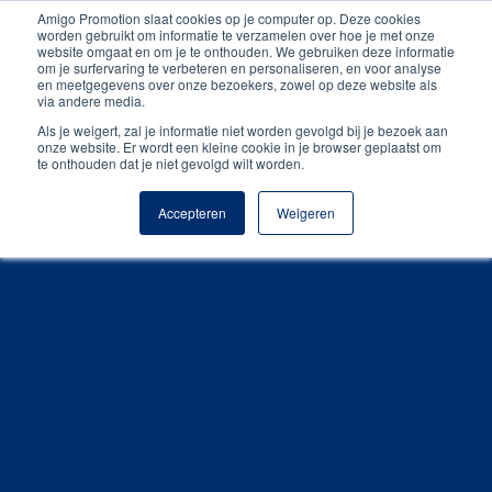
Amigo Promotion slaat cookies op je computer op. Deze cookies
Unieke producten
worden gebruikt om informatie te verzamelen over hoe je met onze
website omgaat en om je te onthouden. We gebruiken deze informatie
om je surfervaring te verbeteren en personaliseren, en voor analyse
Gratis digitale drukproef
en meetgegevens over onze bezoekers, zowel op deze website als
via andere media.
Als je weigert, zal je informatie niet worden gevolgd bij je bezoek aan
onze website. Er wordt een kleine cookie in je browser geplaatst om
te onthouden dat je niet gevolgd wilt worden.
Accepteren
Weigeren