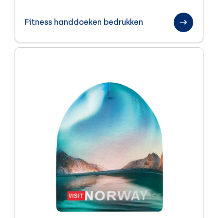
Paraplu's
Fitness handdoeken bedrukken
Sinterklaas relatiegeschenken
Sport en health
Textiel
Handdoeken
Kleding
Tassen
Trends
Veiligheid
Winter
Zomer
Zomerpakketten