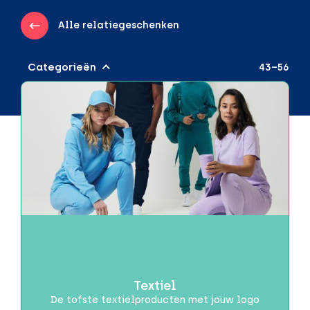
Alle relatiegeschenken
Categorieën
43–56
Audio & Gadgets
Draadloos opladen
Powerbanks
Speakers
Beurzen of evenementen
Brievenbuspakketjes
Brievenbusproof
Dag van de Zorg
Textiel
De tofste textielproducten met jouw logo
Drinkwaren