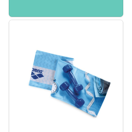
Duurzaam / Eco
EK/WK
Giveaways
Huis, tuin en keuken
Kantoor
Kerst
Kerstpakketten
Kinderen
Koningsdag
Light up logo
Pasen