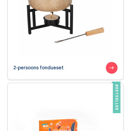
2-persoons fondueset
BESTSELLER