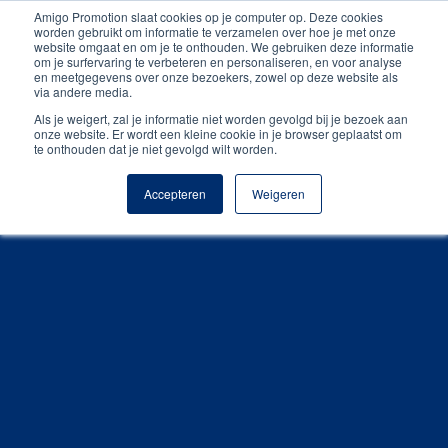
Amigo Promotion slaat cookies op je computer op. Deze cookies
Unieke producten
worden gebruikt om informatie te verzamelen over hoe je met onze
website omgaat en om je te onthouden. We gebruiken deze informatie
om je surfervaring te verbeteren en personaliseren, en voor analyse
Gratis digitale drukproef
en meetgegevens over onze bezoekers, zowel op deze website als
via andere media.
Als je weigert, zal je informatie niet worden gevolgd bij je bezoek aan
onze website. Er wordt een kleine cookie in je browser geplaatst om
te onthouden dat je niet gevolgd wilt worden.
Accepteren
Weigeren