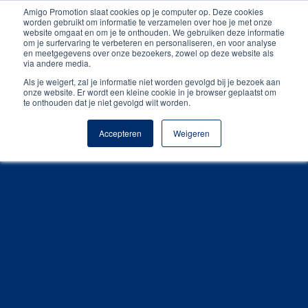
Amigo Promotion slaat cookies op je computer op. Deze cookies
Unieke producten
worden gebruikt om informatie te verzamelen over hoe je met onze
website omgaat en om je te onthouden. We gebruiken deze informatie
om je surfervaring te verbeteren en personaliseren, en voor analyse
Gratis digitale drukproef
en meetgegevens over onze bezoekers, zowel op deze website als
via andere media.
Als je weigert, zal je informatie niet worden gevolgd bij je bezoek aan
onze website. Er wordt een kleine cookie in je browser geplaatst om
te onthouden dat je niet gevolgd wilt worden.
Accepteren
Weigeren