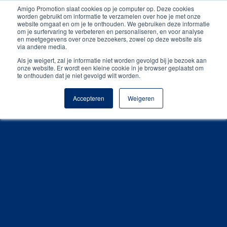
Amigo Promotion slaat cookies op je computer op. Deze cookies
Unieke producten
worden gebruikt om informatie te verzamelen over hoe je met onze
website omgaat en om je te onthouden. We gebruiken deze informatie
om je surfervaring te verbeteren en personaliseren, en voor analyse
Gratis digitale drukproef
en meetgegevens over onze bezoekers, zowel op deze website als
via andere media.
Als je weigert, zal je informatie niet worden gevolgd bij je bezoek aan
onze website. Er wordt een kleine cookie in je browser geplaatst om
te onthouden dat je niet gevolgd wilt worden.
Accepteren
Weigeren