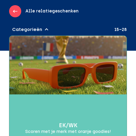
Alle relatiegeschenken
Categorieën
15–28
Audio & Gadgets
Draadloos opladen
Powerbanks
Speakers
Beurzen of evenementen
Brievenbuspakketjes
Brievenbusproof
Dag van de Zorg
EK/WK
Scoren met je merk met oranje goodies!
Drinkwaren