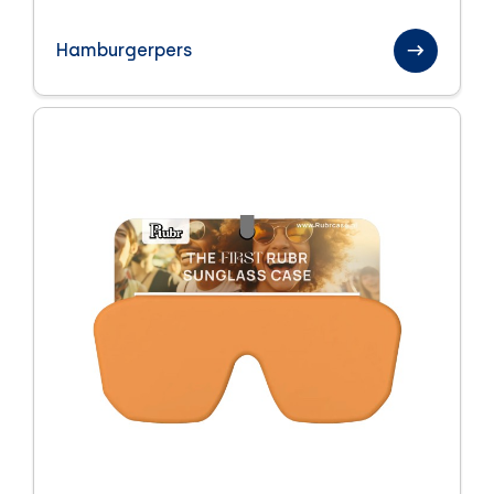
Paraplu's
Hamburgerpers
Sinterklaas relatiegeschenken
Sport en health
Textiel
Handdoeken
Kleding
Tassen
Trends
Veiligheid
Winter
Zomer
Zomerpakketten