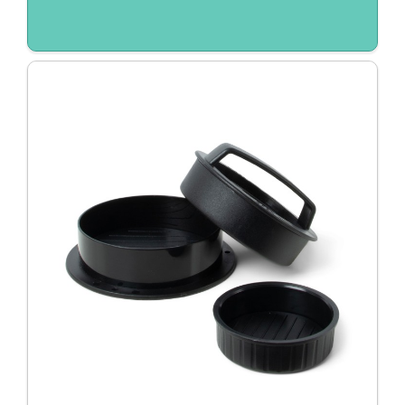
Duurzaam / Eco
EK/WK
Giveaways
Huis, tuin en keuken
Kantoor
Kerst
Kerstpakketten
Kinderen
Koningsdag
Light up logo
Pasen