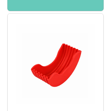
Duurzaam / Eco
EK/WK
Giveaways
Huis, tuin en keuken
Kantoor
Kerst
Kerstpakketten
Kinderen
Koningsdag
Light up logo
Pasen