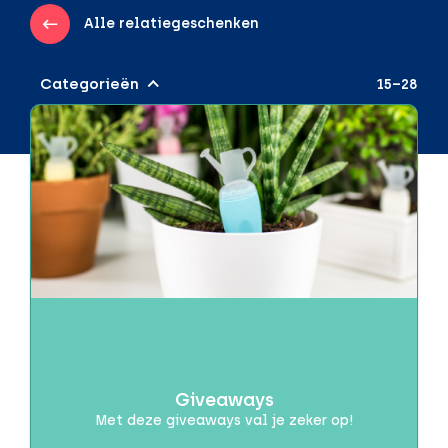
Alle relatiegeschenken
Categorieën
15–28
Audio & Gadgets
Draadloos opladen
Powerbanks
Speakers
Beurzen of evenementen
Brievenbuspakketjes
Brievenbusproof
Dag van de Zorg
Giveaways
Met deze giveaways val je zeker op!
Drinkwaren