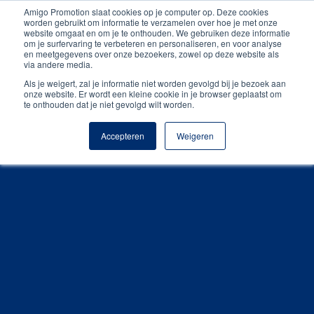
Amigo Promotion slaat cookies op je computer op. Deze cookies
Unieke producten
worden gebruikt om informatie te verzamelen over hoe je met onze
website omgaat en om je te onthouden. We gebruiken deze informatie
om je surfervaring te verbeteren en personaliseren, en voor analyse
Gratis digitale drukproef
en meetgegevens over onze bezoekers, zowel op deze website als
via andere media.
Als je weigert, zal je informatie niet worden gevolgd bij je bezoek aan
onze website. Er wordt een kleine cookie in je browser geplaatst om
te onthouden dat je niet gevolgd wilt worden.
Accepteren
Weigeren