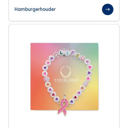
Paraplu's
Hamburgerhouder
Sinterklaas relatiegeschenken
Sport en health
Textiel
Handdoeken
Kleding
Tassen
Trends
Veiligheid
Winter
Zomer
Zomerpakketten