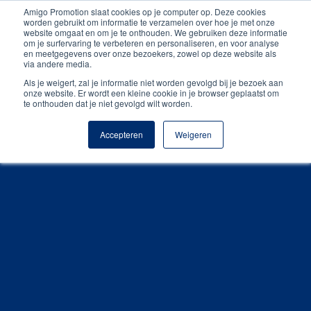
Amigo Promotion slaat cookies op je computer op. Deze cookies
Unieke producten
worden gebruikt om informatie te verzamelen over hoe je met onze
website omgaat en om je te onthouden. We gebruiken deze informatie
om je surfervaring te verbeteren en personaliseren, en voor analyse
Gratis digitale drukproef
en meetgegevens over onze bezoekers, zowel op deze website als
via andere media.
Als je weigert, zal je informatie niet worden gevolgd bij je bezoek aan
onze website. Er wordt een kleine cookie in je browser geplaatst om
te onthouden dat je niet gevolgd wilt worden.
Accepteren
Weigeren