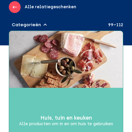
Alle relatiegeschenken
Categorieën
99–112
Audio & Gadgets
Draadloos opladen
Powerbanks
Speakers
Beurzen of evenementen
Brievenbuspakketjes
Brievenbusproof
Dag van de Zorg
Huis, tuin en keuken
Alle producten om in en om huis te gebruiken
Drinkwaren