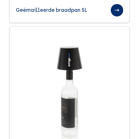
Paraplu's
Geëmailleerde braadpan 5L
Sinterklaas relatiegeschenken
Sport en health
Textiel
Handdoeken
Kleding
Tassen
Trends
Veiligheid
Winter
Zomer
Zomerpakketten