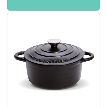
Duurzaam / Eco
EK/WK
Giveaways
Huis, tuin en keuken
Kantoor
Kerst
Kerstpakketten
Kinderen
Koningsdag
Light up logo
Pasen