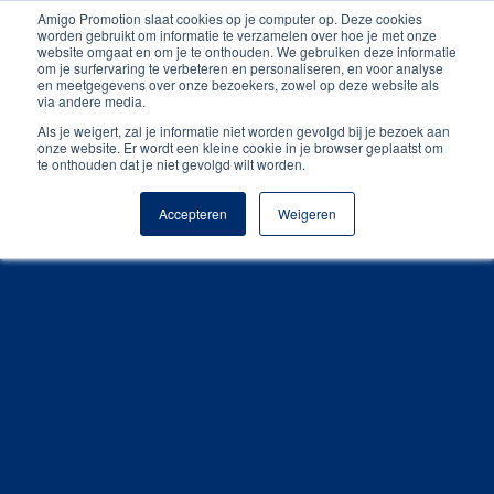
Amigo Promotion slaat cookies op je computer op. Deze cookies
Unieke producten
worden gebruikt om informatie te verzamelen over hoe je met onze
website omgaat en om je te onthouden. We gebruiken deze informatie
om je surfervaring te verbeteren en personaliseren, en voor analyse
Gratis digitale drukproef
en meetgegevens over onze bezoekers, zowel op deze website als
via andere media.
Als je weigert, zal je informatie niet worden gevolgd bij je bezoek aan
onze website. Er wordt een kleine cookie in je browser geplaatst om
te onthouden dat je niet gevolgd wilt worden.
Accepteren
Weigeren