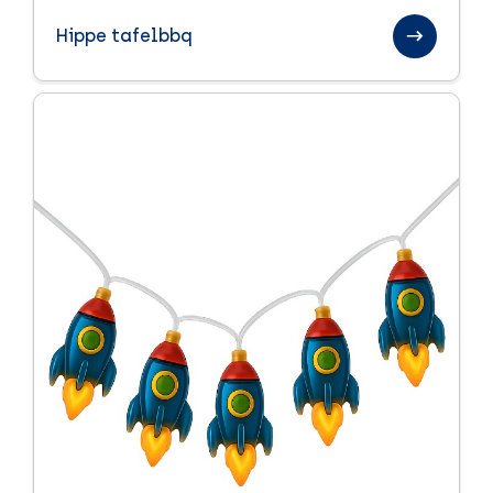
Paraplu's
Hippe tafelbbq
Sinterklaas relatiegeschenken
Sport en health
Textiel
Handdoeken
Kleding
Tassen
Trends
Veiligheid
Winter
Zomer
Zomerpakketten