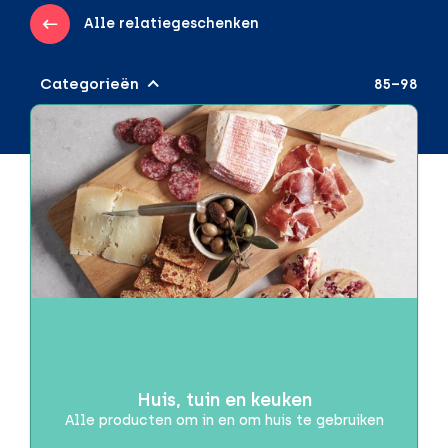
Alle relatiegeschenken
Categorieën
85–98
Audio & Gadgets
Draadloos opladen
Powerbanks
Speakers
Beurzen of evenementen
Brievenbuspakketjes
Brievenbusproof
Dag van de Zorg
Huis, tuin en keuken
Alle producten om in en om huis te gebruiken
Drinkwaren