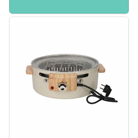
Duurzaam / Eco
EK/WK
Giveaways
Huis, tuin en keuken
Kantoor
Kerst
Kerstpakketten
Kinderen
Koningsdag
Light up logo
Pasen