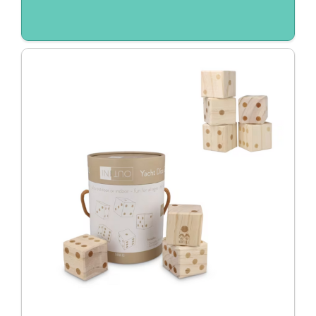
Duurzaam / Eco
EK/WK
Giveaways
Huis, tuin en keuken
Kantoor
Kerst
Kerstpakketten
Kinderen
Koningsdag
Light up logo
Pasen