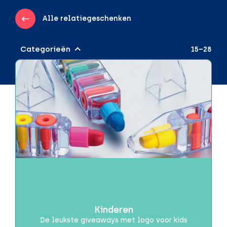
Alle relatiegeschenken
Categorieën
15–28
Audio & Gadgets
Draadloos opladen
Powerbanks
Speakers
Beurzen of evenementen
Brievenbuspakketjes
Brievenbusproof
Dag van de Zorg
Kinderen
De leukste giveaways met logo voor kids
Drinkwaren