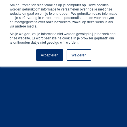
Amigo Promotion slaat cookies op je computer op. Deze cookies
Unieke producten
worden gebruikt om informatie te verzamelen over hoe je met onze
website omgaat en om je te onthouden. We gebruiken deze informatie
om je surfervaring te verbeteren en personaliseren, en voor analyse
Gratis digitale drukproef
en meetgegevens over onze bezoekers, zowel op deze website als
via andere media.
Als je weigert, zal je informatie niet worden gevolgd bij je bezoek aan
onze website. Er wordt een kleine cookie in je browser geplaatst om
te onthouden dat je niet gevolgd wilt worden.
Accepteren
Weigeren