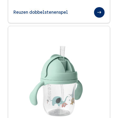
Paraplu's
Reuzen dobbelstenenspel
Sinterklaas relatiegeschenken
Sport en health
Textiel
Handdoeken
Kleding
Tassen
Trends
Veiligheid
Winter
Zomer
Zomerpakketten