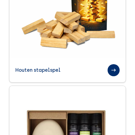
Koningsdag
Light up logo
Pasen
Paraplu's
Sinterklaas relatiegeschenken
Sport en health
Houten stapelspel
Textiel
Handdoeken
Kleding
Tassen
Trends
Veiligheid