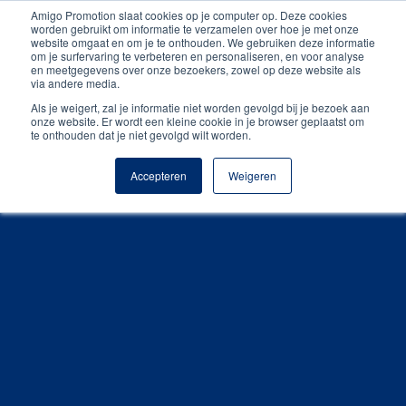
Amigo Promotion slaat cookies op je computer op. Deze cookies
Persoonlijk contact
worden gebruikt om informatie te verzamelen over hoe je met onze
website omgaat en om je te onthouden. We gebruiken deze informatie
om je surfervaring te verbeteren en personaliseren, en voor analyse
Unieke producten
en meetgegevens over onze bezoekers, zowel op deze website als
via andere media.
Gratis digitale drukproef
Als je weigert, zal je informatie niet worden gevolgd bij je bezoek aan
onze website. Er wordt een kleine cookie in je browser geplaatst om
te onthouden dat je niet gevolgd wilt worden.
Accepteren
Weigeren