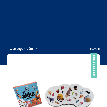
Categorieën
61–75
BESTSELLER
Audio & Gadgets
Draadloos opladen
Powerbanks
Speakers
Beurzen of evenementen
Brievenbuspakketjes