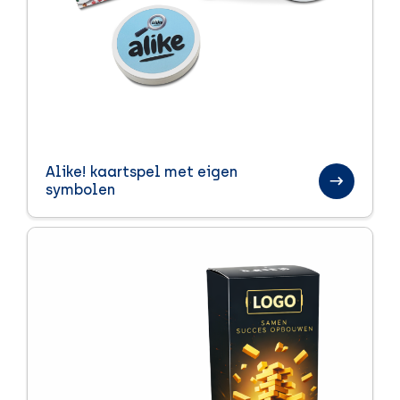
Brievenbusproof
Dag van de Zorg
Drinkwaren
Duurzaam / Eco
EK/WK
Alike! kaartspel met eigen
symbolen
Giveaways
Huis, tuin en keuken
Kantoor
Kerst
Kerstpakketten
Kinderen